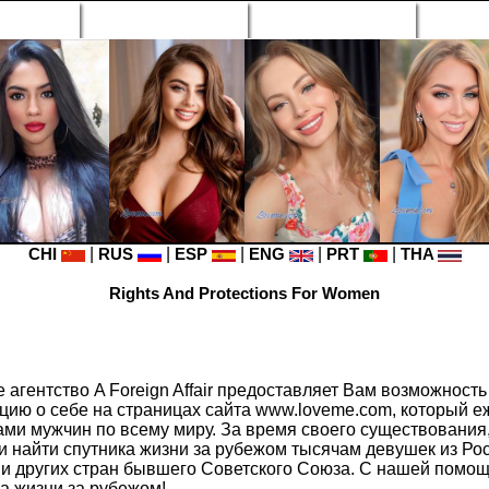
n Profiles
Search Engine
New Profiles
Matc
CHI
|
RUS
|
ESP
|
ENG
|
PRT
|
THA
Rights And Protections For Women
агентство A Foreign Affair предоставляет Вам возможност
ию о себе на страницах сайта www.loveme.com, который 
ми мужчин по всему миру. За время своего существования,
и найти спутника жизни за рубежом тысячам девушек из Рос
 и других стран бывшего Советского Союза. С нашей помощ
ка жизни за рубежом!