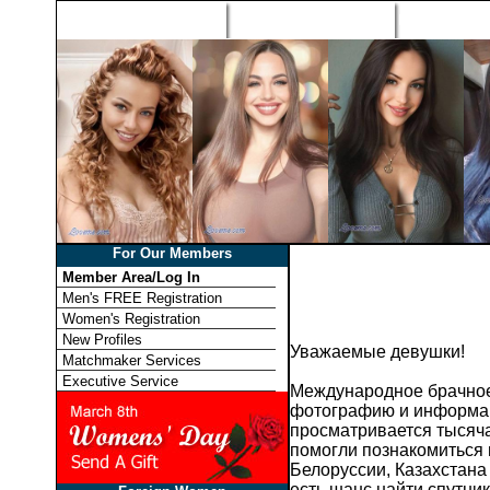
Home
Singles Tours
Foreign Wome
For Our Members
Member Area/Log In
Men's FREE Registration
Women's Registration
New Profiles
Уважаемые девушки!
Matchmaker Services
Executive Service
Международное брачное 
фотографию и информац
просматривается тысяча
помогли познакомиться 
Белоруссии, Казахстана
есть шанс найти спутни