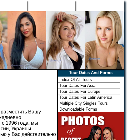
h Wizard
Win Free Tour
Member Login
Tour Dates And Forms
Index Of All Tours
Tour Dates For Asia
Tour Dates For Europe
Tour Dates For Latin America
Multiple City Singles Tours
Downloadable Forms
ь разместить Вашу
ежедневно
 с 1996 года, мы
сии, Украины,
ью у Вас действительно