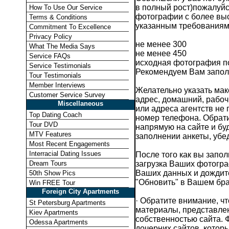
в полный рост)пожалуйс
How To Use Our Service
фотографии с более вы
Terms & Conditions
указанным требованиям
Commitment To Excellence
Privacy Policy
не менее 300
What The Media Says
не менее 450
Service FAQs
исходная фотография п
Service Testimonials
Рекомендуем Вам заполн
Tour Testimonials
Member Interviews
Желательно указать мак
Customer Service Survey
адрес, домашний, рабоч
Miscellaneous
или адреса агентств не 
Top Dating Coach
номер телефона. Обрати
Tour DVD
напрямую на сайте и бу
MTV Features
заполнении анкеты, убе
Most Recent Engagements
Interracial Dating Issues
После того как вы запол
Dream Tours
загрузка Ваших фотогр
Ваших данных и дождит
50th Show Pics
"Обновить" в Вашем бра
Win FREE Tour
Foreign City Apartments
· Обратите внимание, ч
St Petersburg Apartments
материалы, представлен
Kiev Apartments
собственностью сайта. 
Odessa Apartments
дочерних сайтов, котор