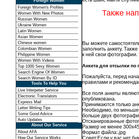
Foreign Women
Foreign Women's Profiles
Также нап
Women With New Photos
Russian Women
Ukraine Women
Latin Women
Asian Women
Chinese women
Вы можете самостоятель
Colombian Women
заполнить анкету. Также
к ней свои фотографии.
Philippine Women
Women With Videos
Анкета для отсылки по 
Top 1000 Sexy Women
Search Engine Of Women
Пожалуйста, перед нача
Search Women By ID
правилами и рекоменда
Tools To Help You
Live Interpeter Service
Все поля анкеты являют
Electronic Translators
опубликована.
Express Mail
Принимаются только ан
Letter Writing Tips
Необходимо, по меньшей
Some Good Advice
больше двух фотографий
Auto Updates
Отсканированные фото
About Our Service
Размер не менее 300х45
About AFA
Формат файла:.jpg
How Our Service Works
Совет:Если у вас нет бу