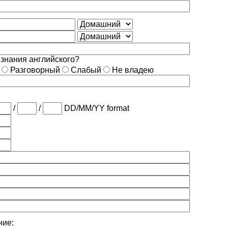
 знания английского?
й
Разговорный
Слабый
Не владею
/
/
DD/MM/YY format
ние: