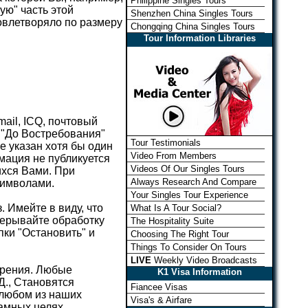
Philippine Singles Tours
ую" часть этой
Shenzhen China Singles Tours
овлетворяло по размеру
Chongqing China Singles Tours
Tour Information Libraries
ail, ICQ, почтовый
 "До Востребования"
Tour Testimonials
е указан хотя бы один
Video From Members
мация не публикуется
Videos Of Our Singles Tours
ихся Вами. При
Always Research And Compare
символами.
Your Singles Tour Experience
. Имейте в виду, что
What Is A Tour Social?
рерывайте обработку
The Hospitality Suite
ки "Остановить" и
Choosing The Right Tour
Things To Consider On Tours
LIVE
Weekly Video Broadcasts
брения. Любые
K1 Visa Information
Д., Становятся
Fiancee Visas
 любом из наших
Visa's & Airfare
амных целях.