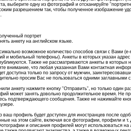
та, выберите одну из фотографий и отсканируйте "портретн
соким разрешением так, чтобы полученное изображение уд
.
олученный портрет
ять анкету на английском языке.
симально возможное количество способов связи с Вами (e-m
ий и мобильный телефоны). Анкеты в которых указан адрес
публикуются. Также не рассматриваются анкеты в которых н
те внимание, что любая указанная Вами контактная инфор
дет доступна только по запросу от мужчин, заинтересовавш
дительно просим Вас не пользоваться одними заглавными 
нили анкету нажмите кнопку "Отправить", но только один раз
афий может занять довольно продолжительное время. Не п
есь подтверждающего сообщения. Также не нажимайте кноп
узере.
то ваш профиль будет доступен для иностранцев после одо
ные на этом сайте, включая все фотографии, профили и т. 
Фотографии и описания профилей могут использоваться на
ые также продвигают знакомства, а также в возможных рекл