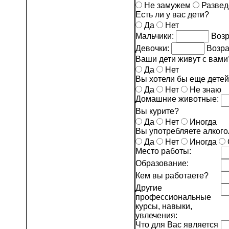
Не замужем
Разве
Есть ли у вас дети?
Да
Нет
Мальчики:
Возр
Девочки:
Возра
Ваши дети живут с вами
Да
Нет
Вы хотели бы еще дете
Да
Нет
Не знаю
Домашние животные:
Вы курите?
Да
Нет
Иногда
Вы употребляете алког
Да
Нет
Иногда
Место работы:
Образование:
Кем вы работаете?
Другие
профессиональные
курсы, навыки,
увлечения:
Что для Вас является