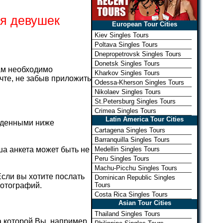
ля девушек
European Tour Cities
Kiev Singles Tours
Poltava Singles Tours
Dnepropetrovsk Singles Tours
Donetsk Singles Tours
ам необходимо
Kharkov Singles Tours
очте, не забыв приложить
Odessa-Kherson Singles Tours
Nikolaev Singles Tours
St.Petersburg Singles Tours
Crimea Singles Tours
Latin America Tour Cities
веденными ниже
Cartagena Singles Tours
Barranquilla Singles Tours
а анкета может быть не
Medellin Singles Tours
Peru Singles Tours
Machu-Picchu Singles Tours
Если вы хотите послать
Dominican Republic Singles
фотографий.
Tours
Costa Rica Singles Tours
Asian Tour Cities
Thailand Singles Tours
а которой Вы, например,