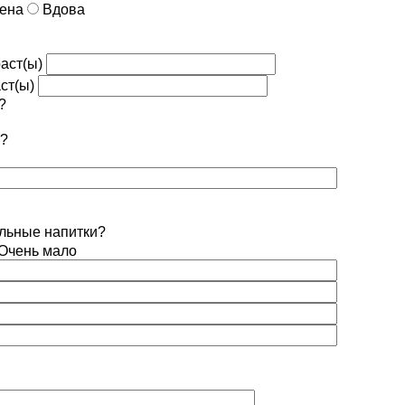
дена
Вдова
аст(ы)
ст(ы)
?
й?
ольные напитки?
Очень мало